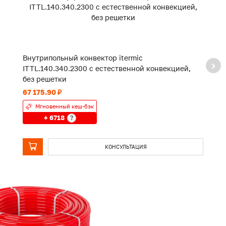
Внутрипольный конвектор itermic
В
ITTL.140.340.2300 с естественной конвекцией,
I
без решетки
б
67 175.90 ₽
10
Мгновенный кеш-бэк
+ 6718
?
КОНСУЛЬТАЦИЯ