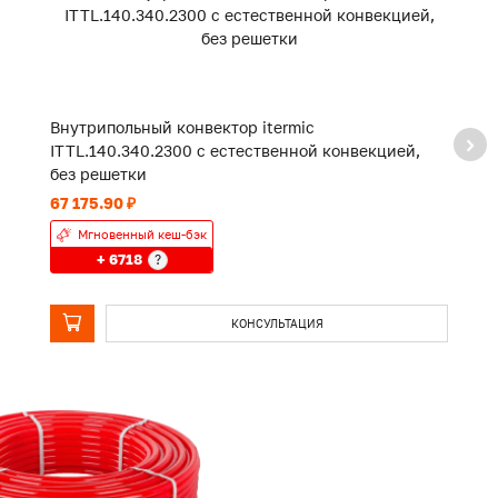
Внутрипольный конвектор itermic
В
ITTL.140.340.2300 с естественной конвекцией,
I
без решетки
б
67 175.90 ₽
10
Мгновенный кеш-бэк
+ 6718
?
КОНСУЛЬТАЦИЯ