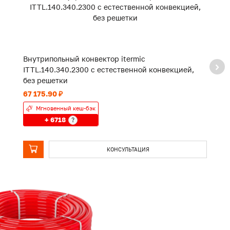
Внутрипольный конвектор itermic
В
ITTL.140.340.2300 с естественной конвекцией,
I
без решетки
б
67 175.90 ₽
10
Мгновенный кеш-бэк
+ 6718
?
КОНСУЛЬТАЦИЯ