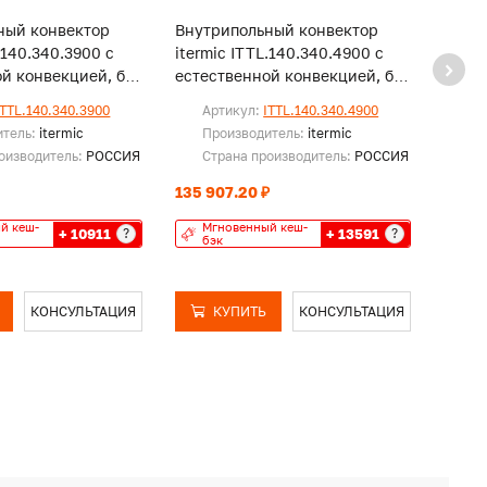
ный конвектор
Внутрипольный конвектор
Внут
.140.340.3900 с
itermic ITTL.140.340.4900 с
iterm
й конвекцией, без
естественной конвекцией, без
естес
решетки
реше
ITTL.140.340.3900
Артикул:
ITTL.140.340.4900
Ар
итель:
itermic
Производитель:
itermic
Пр
оизводитель:
РОССИЯ
Страна производитель:
РОССИЯ
Ст
135 907.20 ₽
130 7
й кеш-
Мгновенный кеш-
Мг
+ 10911
+ 13591
?
?
бэк
бэ
КОНСУЛЬТАЦИЯ
КУПИТЬ
КОНСУЛЬТАЦИЯ