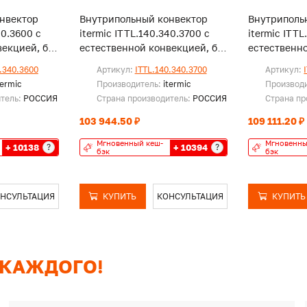
нвектор
Внутрипольный конвектор
Внутриполь
40.3600 с
itermic ITTL.140.340.3700 с
itermic ITTL
екцией, без
естественной конвекцией, без
естественно
решетки
решетки
.340.3600
Артикул:
ITTL.140.340.3700
Артикул:
termic
Производитель:
itermic
Производ
итель:
РОССИЯ
Страна производитель:
РОССИЯ
Страна пр
103 944.50 ₽
109 111.20 ₽
Мгновенный кеш-
Мгновенны
+ 10138
+ 10394
?
?
бэк
бэк
НСУЛЬТАЦИЯ
КУПИТЬ
КОНСУЛЬТАЦИЯ
КУПИТЬ
 КАЖДОГО!