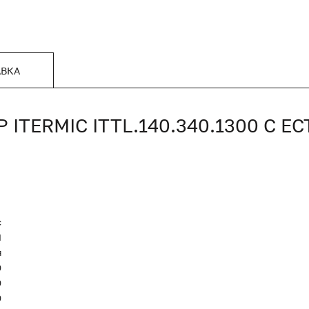
АВКА
TERMIC ITTL.140.340.1300 С 
c
Я
я
0
0
0