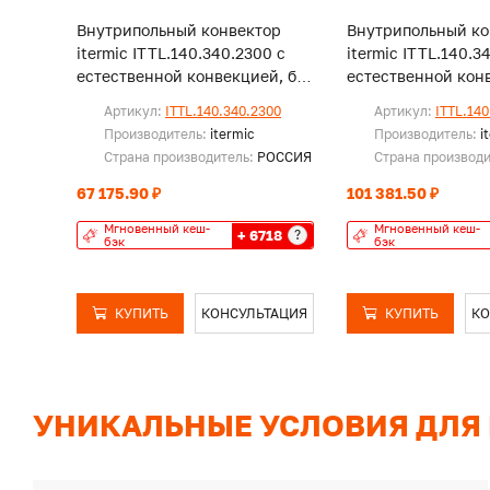
Внутрипольный конвектор
Внутрипольный ко
itermic ITTL.140.340.2300 с
itermic ITTL.140.3
естественной конвекцией, без
естественной конв
решетки
решетки
Артикул:
ITTL.140.340.2300
Артикул:
ITTL.140
Производитель:
itermic
Производитель:
i
Страна производитель:
РОССИЯ
Страна производ
67 175.90 ₽
101 381.50 ₽
Мгновенный кеш-
Мгновенный кеш-
+ 6718
?
бэк
бэк
КУПИТЬ
КОНСУЛЬТАЦИЯ
КУПИТЬ
КО
УНИКАЛЬНЫЕ УСЛОВИЯ ДЛЯ