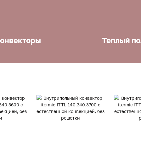
онвекторы
Теплый по