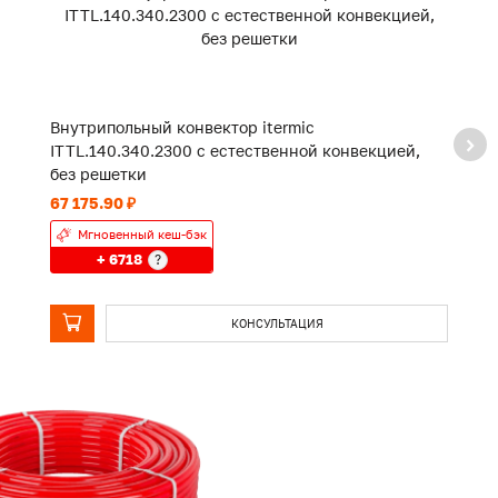
Внутрипольный конвектор itermic
В
ITTL.140.340.2300 с естественной конвекцией,
I
без решетки
б
67 175.90 ₽
10
Мгновенный кеш-бэк
+ 6718
?
КОНСУЛЬТАЦИЯ