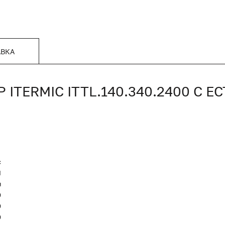
АВКА
TERMIC ITTL.140.340.2400 С 
c
Я
я
0
0
0