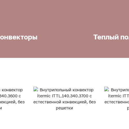
онвекторы
Теплый по