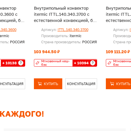
нвектор
Внутрипольный конвектор
Внутриполь
40.3600 с
itermic ITTL.140.340.3700 с
itermic ITTL
екцией, без
естественной конвекцией, без
естественно
решетки
решетки
.340.3600
Артикул:
ITTL.140.340.3700
Артикул:
termic
Производитель:
itermic
Производ
итель:
РОССИЯ
Страна производитель:
РОССИЯ
Страна пр
103 944.50 ₽
109 111.20 ₽
Мгновенный кеш-
Мгновенны
+ 10138
+ 10394
?
?
бэк
бэк
НСУЛЬТАЦИЯ
КУПИТЬ
КОНСУЛЬТАЦИЯ
КУПИТЬ
 КАЖДОГО!