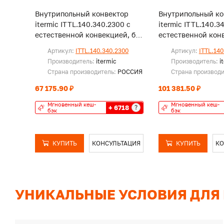
Внутрипольный конвектор
Внутрипольный ко
itermic ITTL.140.340.2300 с
itermic ITTL.140.3
естественной конвекцией, без
естественной конв
решетки
решетки
Артикул:
ITTL.140.340.2300
Артикул:
ITTL.140
Производитель:
itermic
Производитель:
i
Страна производитель:
РОССИЯ
Страна производ
67 175.90 ₽
101 381.50 ₽
Мгновенный кеш-
Мгновенный кеш-
+ 6718
?
бэк
бэк
КУПИТЬ
КОНСУЛЬТАЦИЯ
КУПИТЬ
КО
УНИКАЛЬНЫЕ УСЛОВИЯ ДЛЯ