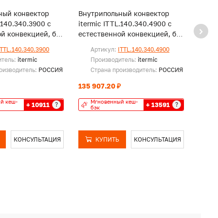
ный конвектор
Внутрипольный конвектор
Внут
.140.340.3900 с
itermic ITTL.140.340.4900 с
iterm
й конвекцией, без
естественной конвекцией, без
естес
решетки
реше
ITTL.140.340.3900
Артикул:
ITTL.140.340.4900
Ар
итель:
itermic
Производитель:
itermic
Пр
оизводитель:
РОССИЯ
Страна производитель:
РОССИЯ
Ст
135 907.20 ₽
130 7
й кеш-
Мгновенный кеш-
Мг
+ 10911
+ 13591
?
?
бэк
бэ
КОНСУЛЬТАЦИЯ
КУПИТЬ
КОНСУЛЬТАЦИЯ