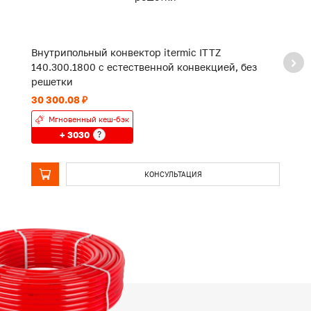
Внутрипольный конвектор itermic ITTZ
В
140.300.1800 с естественной конвекцией, без
1
решетки
р
30 300.08 ₽
16
Мгновенный кеш-бэк
+ 3030
?
КОНСУЛЬТАЦИЯ