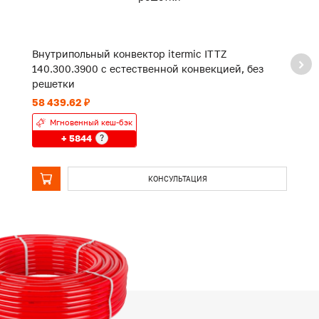
Внутрипольный конвектор itermic ITTZ
В
140.300.3900 с естественной конвекцией, без
1
решетки
р
58 439.62 ₽
44
Мгновенный кеш-бэк
+ 5844
?
КОНСУЛЬТАЦИЯ