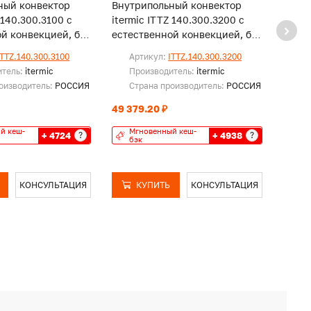
ный конвектор
Внутрипольный конвектор
Внут
 140.300.3100 с
itermic ITTZ 140.300.3200 с
iterm
й конвекцией, без
естественной конвекцией, без
естес
решетки
реше
ITTZ.140.300.3100
Артикул:
ITTZ.140.300.3200
Ар
итель:
itermic
Производитель:
itermic
Пр
оизводитель:
РОССИЯ
Страна производитель:
РОССИЯ
Ст
49 379.20 ₽
50 68
й кеш-
Мгновенный кеш-
Мг
+ 4724
+ 4938
?
?
бэк
бэ
КОНСУЛЬТАЦИЯ
КУПИТЬ
КОНСУЛЬТАЦИЯ