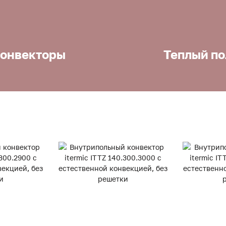
онвекторы
Теплый по