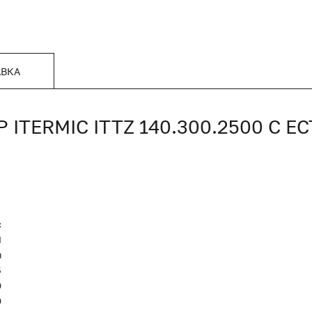
АВКА
TERMIC ITTZ 140.300.2500 С 
c
Я
я
5
0
0