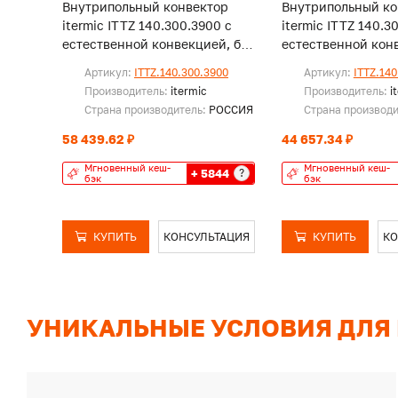
Внутрипольный конвектор
Внутрипольный ко
itermic ITTZ 140.300.3900 с
itermic ITTZ 140.3
естественной конвекцией, без
естественной конв
решетки
решетки
Артикул:
ITTZ.140.300.3900
Артикул:
ITTZ.140
Производитель:
itermic
Производитель:
i
Страна производитель:
РОССИЯ
Страна производ
58 439.62 ₽
44 657.34 ₽
Мгновенный кеш-
Мгновенный кеш-
+ 5844
?
бэк
бэк
КУПИТЬ
КОНСУЛЬТАЦИЯ
КУПИТЬ
КО
УНИКАЛЬНЫЕ УСЛОВИЯ ДЛЯ