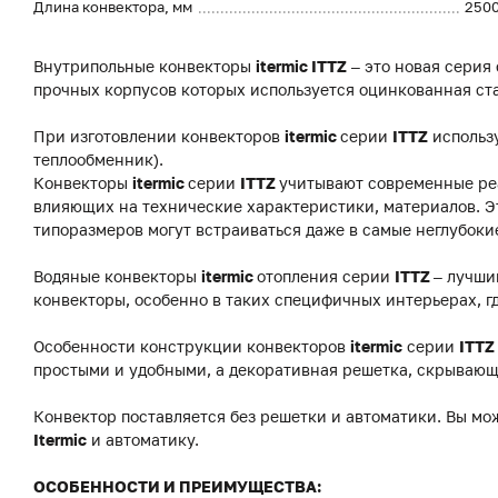
Длина конвектора, мм
250
Внутрипольные конвекторы
itermic ITTZ
– это новая серия
прочных корпусов которых используется оцинкованная ст
При изготовлении конвекторов
itermic
серии
ITTZ
использ
теплообменник).
Конвекторы
itermic
серии
ITTZ
учитывают современные реа
влияющих на технические характеристики, материалов. Э
типоразмеров могут встраиваться даже в самые неглубоки
Водяные конвекторы
itermic
отопления серии
ITTZ
– лучши
конвекторы, особенно в таких специфичных интерьерах, г
Особенности конструкции конвекторов
itermic
серии
ITTZ
простыми и удобными, а декоративная решетка, скрывающ
Конвектор поставляется без решетки и автоматики. Вы мо
Itermic
и автоматику.
ОСОБЕННОСТИ И ПРЕИМУЩЕСТВА: