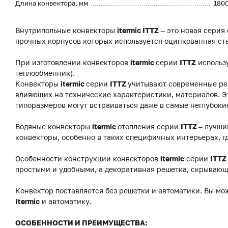
Длина конвектора, мм
180
Внутрипольные конвекторы
itermic ITTZ
– это новая серия
прочных корпусов которых используется оцинкованная ст
При изготовлении конвекторов
itermic
серии
ITTZ
использ
теплообменник).
Конвекторы
itermic
серии
ITTZ
учитывают современные реа
влияющих на технические характеристики, материалов. Э
типоразмеров могут встраиваться даже в самые неглубоки
Водяные конвекторы
itermic
отопления серии
ITTZ
– лучши
конвекторы, особенно в таких специфичных интерьерах, г
Особенности конструкции конвекторов
itermic
серии
ITTZ
простыми и удобными, а декоративная решетка, скрывающ
Конвектор поставляется без решетки и автоматики. Вы мо
Itermic
и автоматику.
ОСОБЕННОСТИ И ПРЕИМУЩЕСТВА: