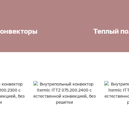
онвекторы
Теплый по