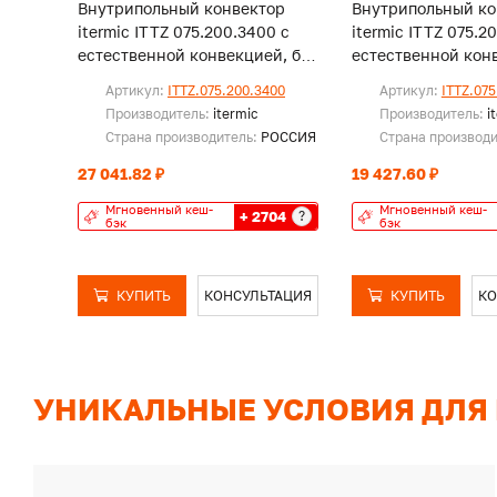
Внутрипольный конвектор
Внутрипольный ко
itermic ITTZ 075.200.3400 с
itermic ITTZ 075.2
естественной конвекцией, без
естественной конв
решетки
решетки
Артикул:
ITTZ.075.200.3400
Артикул:
ITTZ.075
Производитель:
itermic
Производитель:
i
Страна производитель:
РОССИЯ
Страна производ
27 041.82 ₽
19 427.60 ₽
Мгновенный кеш-
Мгновенный кеш-
+ 2704
?
бэк
бэк
КУПИТЬ
КОНСУЛЬТАЦИЯ
КУПИТЬ
КО
УНИКАЛЬНЫЕ УСЛОВИЯ ДЛЯ