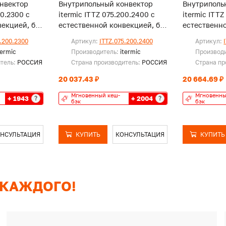
нвектор
Внутрипольный конвектор
Внутриполь
00.2300 с
itermic ITTZ 075.200.2400 с
itermic ITTZ
екцией, без
естественной конвекцией, без
естественно
решетки
решетки
.200.2300
Артикул:
ITTZ.075.200.2400
Артикул:
termic
Производитель:
itermic
Производ
итель:
РОССИЯ
Страна производитель:
РОССИЯ
Страна пр
20 037.43 ₽
20 664.69 ₽
Мгновенный кеш-
Мгновенны
+ 1943
+ 2004
?
?
бэк
бэк
НСУЛЬТАЦИЯ
КУПИТЬ
КОНСУЛЬТАЦИЯ
КУПИТЬ
 КАЖДОГО!