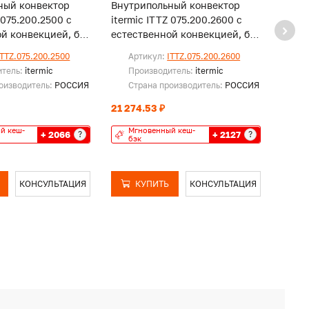
ный конвектор
Внутрипольный конвектор
Внут
 075.200.2500 с
itermic ITTZ 075.200.2600 с
iterm
й конвекцией, без
естественной конвекцией, без
естес
решетки
реше
ITTZ.075.200.2500
Артикул:
ITTZ.075.200.2600
Ар
итель:
itermic
Производитель:
itermic
Пр
оизводитель:
РОССИЯ
Страна производитель:
РОССИЯ
Ст
21 274.53 ₽
21 90
й кеш-
Мгновенный кеш-
Мг
+ 2066
+ 2127
?
?
бэк
бэ
КОНСУЛЬТАЦИЯ
КУПИТЬ
КОНСУЛЬТАЦИЯ