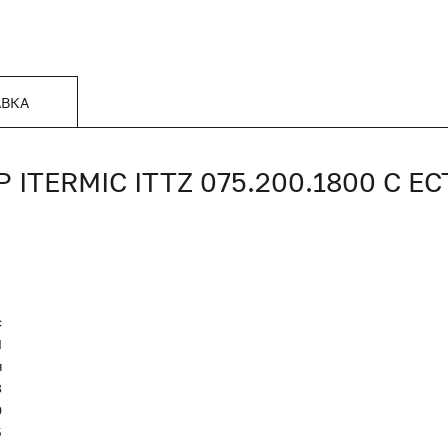
АВКА
TERMIC ITTZ 075.200.1800 С 
c
Я
я
8
0
5