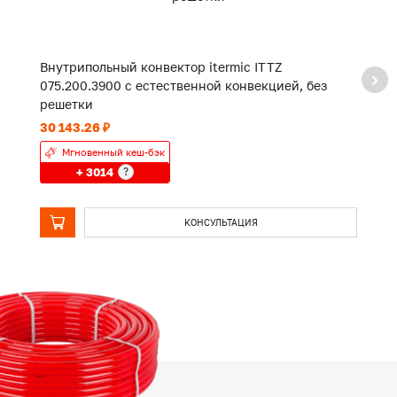
Внутрипольный конвектор itermic ITTZ
В
075.200.3900 с естественной конвекцией, без
0
решетки
р
30 143.26 ₽
23
Мгновенный кеш-бэк
+ 3014
?
КОНСУЛЬТАЦИЯ