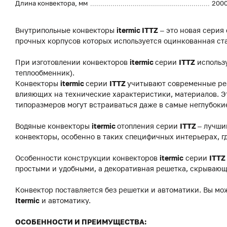
Длина конвектора, мм
200
Внутрипольные конвекторы
itermic ITTZ
– это новая серия
прочных корпусов которых используется оцинкованная ст
При изготовлении конвекторов
itermic
серии
ITTZ
использ
теплообменник).
Конвекторы
itermic
серии
ITTZ
учитывают современные реа
влияющих на технические характеристики, материалов. Э
типоразмеров могут встраиваться даже в самые неглубоки
Водяные конвекторы
itermic
отопления серии
ITTZ
– лучши
конвекторы, особенно в таких специфичных интерьерах, г
Особенности конструкции конвекторов
itermic
серии
ITTZ
простыми и удобными, а декоративная решетка, скрывающ
Конвектор поставляется без решетки и автоматики. Вы мо
Itermic
и автоматику.
ОСОБЕННОСТИ И ПРЕИМУЩЕСТВА: