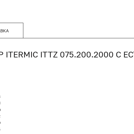
АВКА
TERMIC ITTZ 075.200.2000 С 
c
Я
я
2
0
5