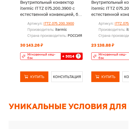
Внутрипольный конвектор
Внутрипольный ко
itermic ITTZ 075.200.3900 с
itermic ITTZ 075.2
естественной конвекцией, без
естественной конв
решетки
решетки
Артикул:
ITTZ.075.200.3900
Артикул:
ITTZ.075
Производитель:
itermic
Производитель:
i
Страна производитель:
РОССИЯ
Страна производ
30 143.26 ₽
23 138.88 ₽
Мгновенный кеш-
Мгновенный кеш-
+ 3014
?
бэк
бэк
КУПИТЬ
КОНСУЛЬТАЦИЯ
КУПИТЬ
КО
УНИКАЛЬНЫЕ УСЛОВИЯ ДЛЯ