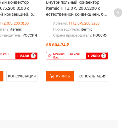
ный конвектор
Внутрипольный конвектор
Внут
 075.200.3100 с
itermic ITTZ 075.200.3200 с
iterm
й конвекцией, без
естественной конвекцией, без
естес
решетки
реше
ITTZ.075.200.3100
Артикул:
ITTZ.075.200.3200
Ар
итель:
itermic
Производитель:
itermic
Пр
оизводитель:
РОССИЯ
Страна производитель:
РОССИЯ
Ст
25 804.74 ₽
26 43
й кеш-
Мгновенный кеш-
Мг
+ 2438
+ 2580
?
?
бэк
бэ
КОНСУЛЬТАЦИЯ
КУПИТЬ
КОНСУЛЬТАЦИЯ