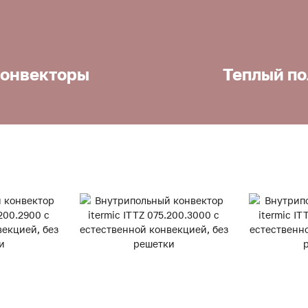
онвекторы
Теплый по