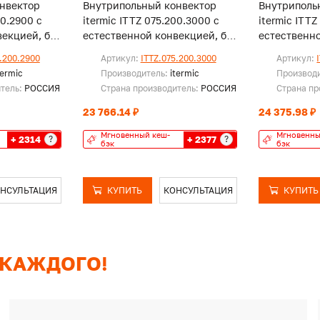
нвектор
Внутрипольный конвектор
Внутриполь
00.2900 с
itermic ITTZ 075.200.3000 с
itermic ITTZ
екцией, без
естественной конвекцией, без
естественно
решетки
решетки
.200.2900
Артикул:
ITTZ.075.200.3000
Артикул:
termic
Производитель:
itermic
Производ
итель:
РОССИЯ
Страна производитель:
РОССИЯ
Страна пр
23 766.14 ₽
24 375.98 ₽
Мгновенный кеш-
Мгновенны
+ 2314
+ 2377
?
?
бэк
бэк
НСУЛЬТАЦИЯ
КУПИТЬ
КОНСУЛЬТАЦИЯ
КУПИТЬ
 КАЖДОГО!