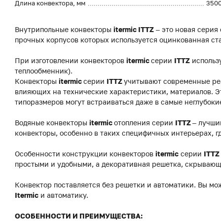
Длина конвектора, мм
350
Внутрипольные конвекторы
itermic ITTZ
– это новая серия
прочных корпусов которых используется оцинкованная ст
При изготовлении конвекторов
itermic
серии
ITTZ
использ
теплообменник).
Конвекторы
itermic
серии
ITTZ
учитывают современные реа
влияющих на технические характеристики, материалов. Э
типоразмеров могут встраиваться даже в самые неглубоки
Водяные конвекторы
itermic
отопления серии
ITTZ
– лучши
конвекторы, особенно в таких специфичных интерьерах, г
Особенности конструкции конвекторов
itermic
серии
ITTZ
простыми и удобными, а декоративная решетка, скрывающ
Конвектор поставляется без решетки и автоматики. Вы мо
Itermic
и автоматику.
ОСОБЕННОСТИ И ПРЕИМУЩЕСТВА: