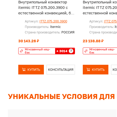
Внутрипольный конвектор
Внутрипольный ко
itermic ITTZ 075.200.3900 с
itermic ITTZ 075.2
естественной конвекцией, без
естественной конв
решетки
решетки
Артикул:
ITTZ.075.200.3900
Артикул:
ITTZ.075
Производитель:
itermic
Производитель:
i
Страна производитель:
РОССИЯ
Страна производ
30 143.26 ₽
23 138.88 ₽
Мгновенный кеш-
Мгновенный кеш-
+ 3014
?
бэк
бэк
КУПИТЬ
КОНСУЛЬТАЦИЯ
КУПИТЬ
КО
УНИКАЛЬНЫЕ УСЛОВИЯ ДЛЯ