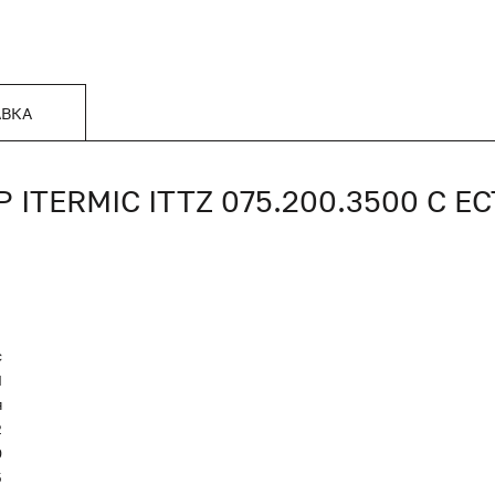
АВКА
TERMIC ITTZ 075.200.3500 С 
c
Я
я
2
0
5