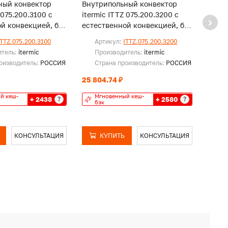
ный конвектор
Внутрипольный конвектор
Внут
 075.200.3100 с
itermic ITTZ 075.200.3200 с
iterm
й конвекцией, без
естественной конвекцией, без
естес
решетки
реше
ITTZ.075.200.3100
Артикул:
ITTZ.075.200.3200
Ар
итель:
itermic
Производитель:
itermic
Пр
оизводитель:
РОССИЯ
Страна производитель:
РОССИЯ
Ст
25 804.74 ₽
26 43
й кеш-
Мгновенный кеш-
Мг
+ 2438
+ 2580
?
?
бэк
бэ
КОНСУЛЬТАЦИЯ
КУПИТЬ
КОНСУЛЬТАЦИЯ