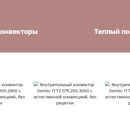
онвекторы
Теплый по