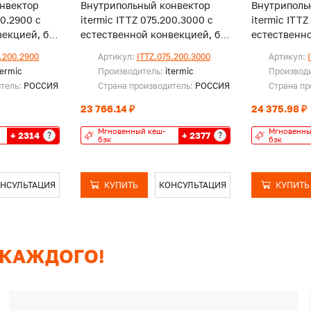
нвектор
Внутрипольный конвектор
Внутриполь
00.2900 с
itermic ITTZ 075.200.3000 с
itermic ITTZ
екцией, без
естественной конвекцией, без
естественно
решетки
решетки
.200.2900
Артикул:
ITTZ.075.200.3000
Артикул:
termic
Производитель:
itermic
Производ
итель:
РОССИЯ
Страна производитель:
РОССИЯ
Страна пр
23 766.14 ₽
24 375.98 ₽
Мгновенный кеш-
Мгновенны
+ 2314
+ 2377
?
?
бэк
бэк
НСУЛЬТАЦИЯ
КУПИТЬ
КОНСУЛЬТАЦИЯ
КУПИТЬ
 КАЖДОГО!