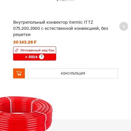
Внутрипольный конвектор itermic ITTZ
В
075.200.3900 с естественной конвекцией, без
0
решетки
р
30 143.26 ₽
23
Мгновенный кеш-бэк
+ 3014
?
КОНСУЛЬТАЦИЯ