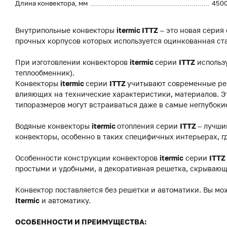
Длина конвектора, мм
450
Внутрипольные конвекторы
itermic ITTZ
– это новая серия
прочных корпусов которых используется оцинкованная ст
При изготовлении конвекторов
itermic
серии
ITTZ
использ
теплообменник).
Конвекторы
itermic
серии
ITTZ
учитывают современные реа
влияющих на технические характеристики, материалов. Э
типоразмеров могут встраиваться даже в самые неглубоки
Водяные конвекторы
itermic
отопления серии
ITTZ
– лучши
конвекторы, особенно в таких специфичных интерьерах, г
Особенности конструкции конвекторов
itermic
серии
ITTZ
простыми и удобными, а декоративная решетка, скрывающ
Конвектор поставляется без решетки и автоматики. Вы мо
Itermic
и автоматику.
ОСОБЕННОСТИ И ПРЕИМУЩЕСТВА: