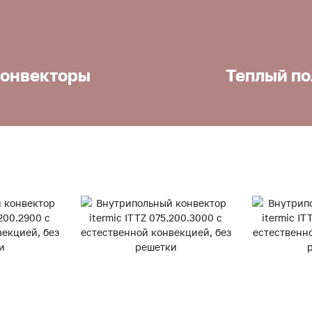
онвекторы
Теплый по