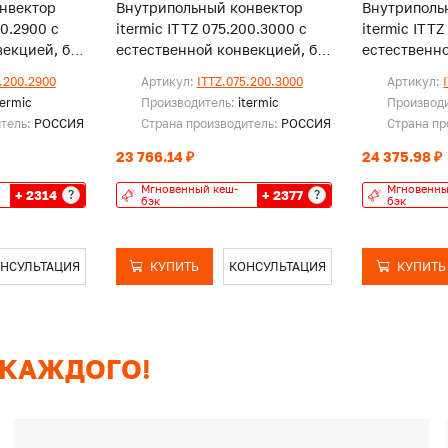
нвектор
Внутрипольный конвектор
Внутриполь
00.2900 с
itermic ITTZ 075.200.3000 с
itermic ITTZ
екцией, без
естественной конвекцией, без
естественно
решетки
решетки
.200.2900
Артикул:
ITTZ.075.200.3000
Артикул:
termic
Производитель:
itermic
Производ
итель:
РОССИЯ
Страна производитель:
РОССИЯ
Страна пр
23 766.14 ₽
24 375.98 ₽
Мгновенный кеш-
Мгновенны
+ 2314
+ 2377
?
?
бэк
бэк
НСУЛЬТАЦИЯ
КУПИТЬ
КОНСУЛЬТАЦИЯ
КУПИТЬ
 КАЖДОГО!