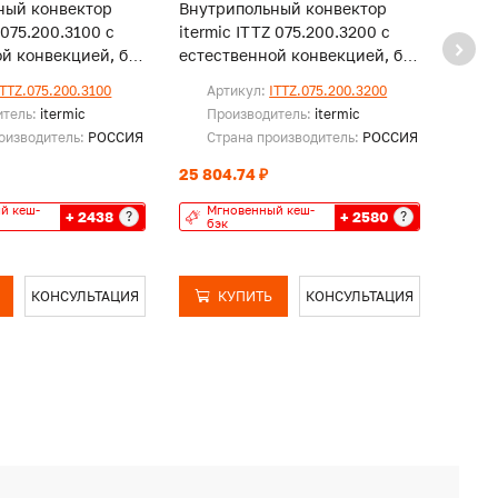
ный конвектор
Внутрипольный конвектор
Внут
 075.200.3100 с
itermic ITTZ 075.200.3200 с
iterm
й конвекцией, без
естественной конвекцией, без
естес
решетки
реше
ITTZ.075.200.3100
Артикул:
ITTZ.075.200.3200
Ар
итель:
itermic
Производитель:
itermic
Пр
оизводитель:
РОССИЯ
Страна производитель:
РОССИЯ
Ст
25 804.74 ₽
26 43
й кеш-
Мгновенный кеш-
Мг
+ 2438
+ 2580
?
?
бэк
бэ
КОНСУЛЬТАЦИЯ
КУПИТЬ
КОНСУЛЬТАЦИЯ