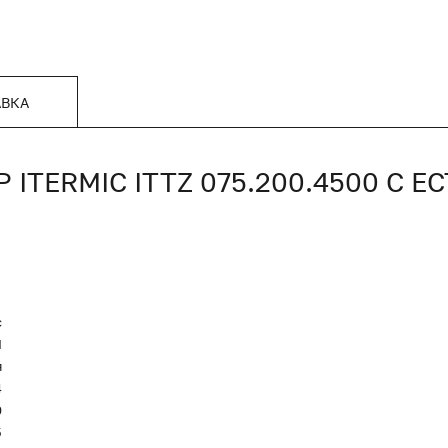
АВКА
TERMIC ITTZ 075.200.4500 С 
c
Я
я
4
0
5