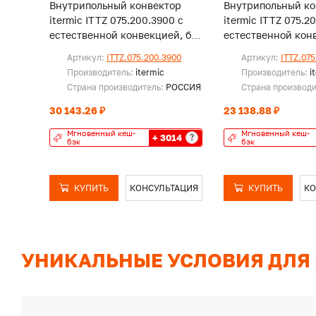
Внутрипольный конвектор
Внутрипольный ко
itermic ITTZ 075.200.3900 с
itermic ITTZ 075.2
естественной конвекцией, без
естественной конв
решетки
решетки
Артикул:
ITTZ.075.200.3900
Артикул:
ITTZ.075
Производитель:
itermic
Производитель:
i
Страна производитель:
РОССИЯ
Страна производ
30 143.26 ₽
23 138.88 ₽
Мгновенный кеш-
Мгновенный кеш-
+ 3014
?
бэк
бэк
КУПИТЬ
КОНСУЛЬТАЦИЯ
КУПИТЬ
КО
УНИКАЛЬНЫЕ УСЛОВИЯ ДЛЯ