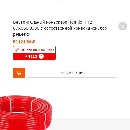
Внутрипольный конвектор itermic ITTZ
В
075.350.3900 с естественной конвекцией, без
0
решетки
р
51 121.59 ₽
38
Мгновенный кеш-бэк
+ 5112
?
КОНСУЛЬТАЦИЯ