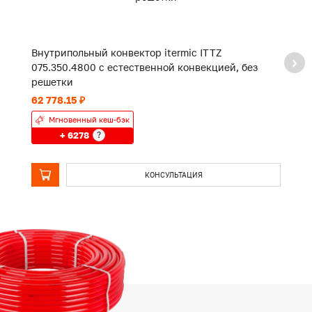
Внутрипольный конвектор itermic ITTZ
В
075.350.4800 с естественной конвекцией, без
0
решетки
р
62 778.15 ₽
49
Мгновенный кеш-бэк
+ 6278
?
КОНСУЛЬТАЦИЯ