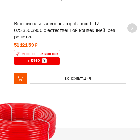
Внутрипольный конвектор itermic ITTZ
В
075.350.3900 с естественной конвекцией, без
0
решетки
р
51 121.59 ₽
38
Мгновенный кеш-бэк
+ 5112
?
КОНСУЛЬТАЦИЯ