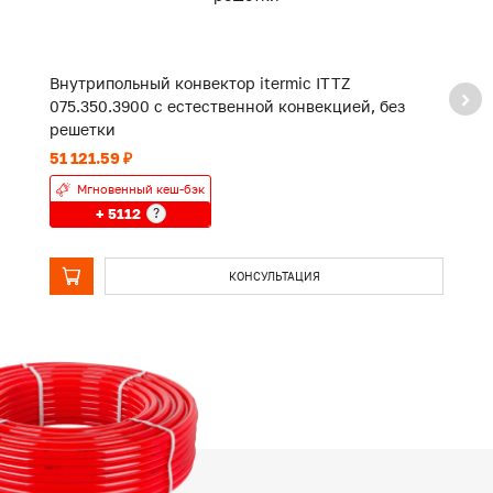
Внутрипольный конвектор itermic ITTZ
В
075.350.3900 с естественной конвекцией, без
0
решетки
р
51 121.59 ₽
38
Мгновенный кеш-бэк
+ 5112
?
КОНСУЛЬТАЦИЯ