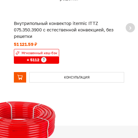
Внутрипольный конвектор itermic ITTZ
В
075.350.3900 с естественной конвекцией, без
0
решетки
р
51 121.59 ₽
38
Мгновенный кеш-бэк
+ 5112
?
КОНСУЛЬТАЦИЯ