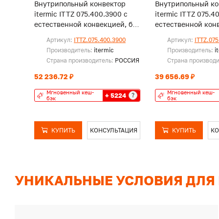
Внутрипольный конвектор
Внутрипольный ко
itermic ITTZ 075.400.3900 с
itermic ITTZ 075.4
естественной конвекцией, без
естественной конв
решетки
решетки
Артикул:
ITTZ.075.400.3900
Артикул:
ITTZ.075
Производитель:
itermic
Производитель:
i
Страна производитель:
РОССИЯ
Страна производ
52 236.72 ₽
39 656.69 ₽
Мгновенный кеш-
Мгновенный кеш-
+ 5224
?
бэк
бэк
КУПИТЬ
КОНСУЛЬТАЦИЯ
КУПИТЬ
КО
УНИКАЛЬНЫЕ УСЛОВИЯ ДЛЯ