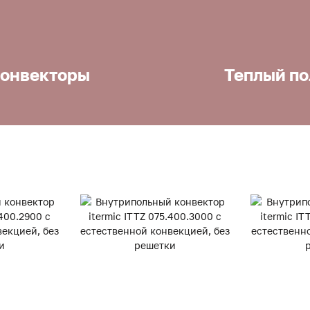
онвекторы
Теплый по