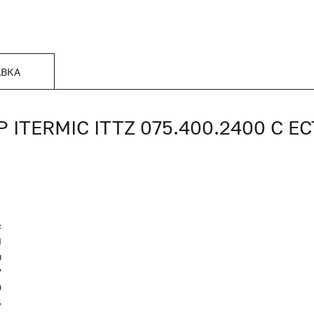
АВКА
TERMIC ITTZ 075.400.2400 С 
c
Я
я
7
0
5