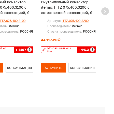
ный конвектор
Внутрипольный конвектор
Внут
 075.400.3100 с
itermic ITTZ 075.400.3200 с
iterm
й конвекцией, без
естественной конвекцией, без
естес
решетки
реше
ITTZ.075.400.3100
Артикул:
ITTZ.075.400.3200
Ар
итель:
itermic
Производитель:
itermic
Пр
оизводитель:
РОССИЯ
Страна производитель:
РОССИЯ
Ст
44 117.20 ₽
45 28
й кеш-
Мгновенный кеш-
Мг
+ 4197
+ 4412
?
?
бэк
бэ
КОНСУЛЬТАЦИЯ
КУПИТЬ
КОНСУЛЬТАЦИЯ