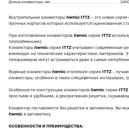
Длина конвектора, мм
240
Внутрипольные конвекторы
itermic ITTZ
– это новая серия
прочных корпусов которых используется оцинкованная ст
При изготовлении конвекторов
itermic
серии
ITTZ
использ
теплообменник).
Конвекторы
itermic
серии
ITTZ
учитывают современные реа
влияющих на технические характеристики, материалов. Э
типоразмеров могут встраиваться даже в самые неглубоки
Водяные конвекторы
itermic
отопления серии
ITTZ
– лучши
конвекторы, особенно в таких специфичных интерьерах, г
Особенности конструкции конвекторов
itermic
серии
ITTZ
простыми и удобными, а декоративная решетка, скрывающ
Конвектор поставляется без решетки и автоматики. Вы мо
Itermic
и автоматику.
ОСОБЕННОСТИ И ПРЕИМУЩЕСТВА: