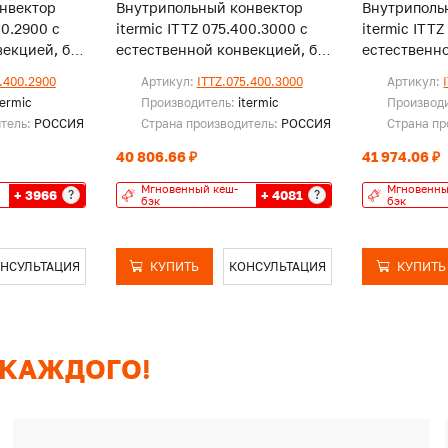
нвектор
Внутрипольный конвектор
Внутриполь
00.2900 с
itermic ITTZ 075.400.3000 с
itermic ITTZ
екцией, без
естественной конвекцией, без
естественно
решетки
решетки
.400.2900
Артикул:
ITTZ.075.400.3000
Артикул:
termic
Производитель:
itermic
Производ
итель:
РОССИЯ
Страна производитель:
РОССИЯ
Страна пр
40 806.66 ₽
41 974.06 ₽
Мгновенный кеш-
Мгновенны
+ 3966
+ 4081
?
?
бэк
бэк
НСУЛЬТАЦИЯ
КУПИТЬ
КОНСУЛЬТАЦИЯ
КУПИТЬ
 КАЖДОГО!