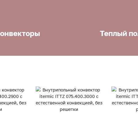
онвекторы
Теплый по