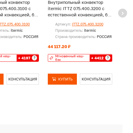
ный конвектор
Внутрипольный конвектор
Внут
 075.400.3100 с
itermic ITTZ 075.400.3200 с
iterm
й конвекцией, без
естественной конвекцией, без
естес
решетки
реше
ITTZ.075.400.3100
Артикул:
ITTZ.075.400.3200
Ар
итель:
itermic
Производитель:
itermic
Пр
оизводитель:
РОССИЯ
Страна производитель:
РОССИЯ
Ст
44 117.20 ₽
45 28
й кеш-
Мгновенный кеш-
Мг
+ 4197
+ 4412
?
?
бэк
бэ
КОНСУЛЬТАЦИЯ
КУПИТЬ
КОНСУЛЬТАЦИЯ