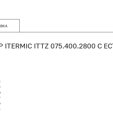
АВКА
TERMIC ITTZ 075.400.2800 С 
c
Я
я
7
0
5