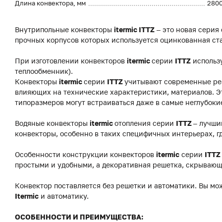
Длина конвектора, мм
280
Внутрипольные конвекторы
itermic ITTZ
– это новая серия
прочных корпусов которых используется оцинкованная ст
При изготовлении конвекторов
itermic
серии
ITTZ
использ
теплообменник).
Конвекторы
itermic
серии
ITTZ
учитывают современные реа
влияющих на технические характеристики, материалов. Э
типоразмеров могут встраиваться даже в самые неглубоки
Водяные конвекторы
itermic
отопления серии
ITTZ
– лучши
конвекторы, особенно в таких специфичных интерьерах, г
Особенности конструкции конвекторов
itermic
серии
ITTZ
простыми и удобными, а декоративная решетка, скрывающ
Конвектор поставляется без решетки и автоматики. Вы мо
Itermic
и автоматику.
ОСОБЕННОСТИ И ПРЕИМУЩЕСТВА: