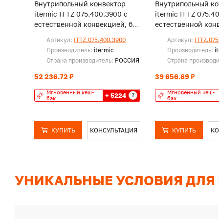
Внутрипольный конвектор
Внутрипольный ко
itermic ITTZ 075.400.3900 с
itermic ITTZ 075.4
естественной конвекцией, без
естественной конв
решетки
решетки
Артикул:
ITTZ.075.400.3900
Артикул:
ITTZ.075
Производитель:
itermic
Производитель:
i
Страна производитель:
РОССИЯ
Страна производ
52 236.72 ₽
39 656.69 ₽
Мгновенный кеш-
Мгновенный кеш-
+ 5224
?
бэк
бэк
КУПИТЬ
КОНСУЛЬТАЦИЯ
КУПИТЬ
КО
УНИКАЛЬНЫЕ УСЛОВИЯ ДЛЯ