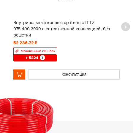
Внутрипольный конвектор itermic ITTZ
В
075.400.3900 с естественной конвекцией, без
0
решетки
р
52 236.72 ₽
39
Мгновенный кеш-бэк
+ 5224
?
КОНСУЛЬТАЦИЯ