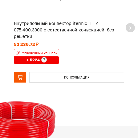
Внутрипольный конвектор itermic ITTZ
В
075.400.3900 с естественной конвекцией, без
0
решетки
р
52 236.72 ₽
39
Мгновенный кеш-бэк
+ 5224
?
КОНСУЛЬТАЦИЯ