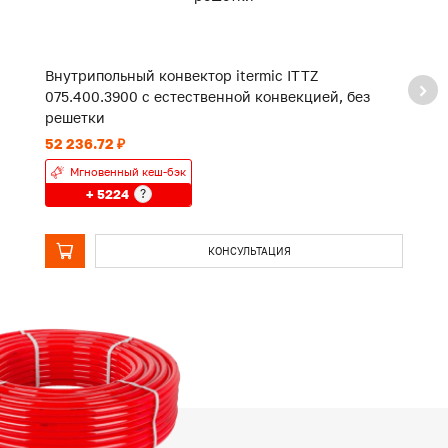
Внутрипольный конвектор itermic ITTZ
В
075.400.3900 с естественной конвекцией, без
0
решетки
р
52 236.72 ₽
39
Мгновенный кеш-бэк
+ 5224
?
КОНСУЛЬТАЦИЯ