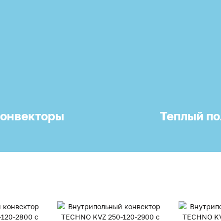
онвекторы
Теплый по