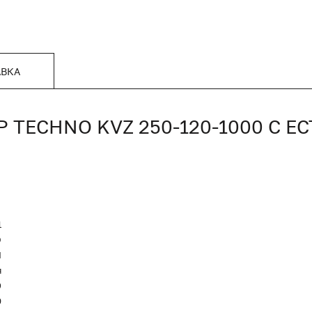
АВКА
TECHNO KVZ 250-120-1000 С Е
1
O
Я
я
9
0