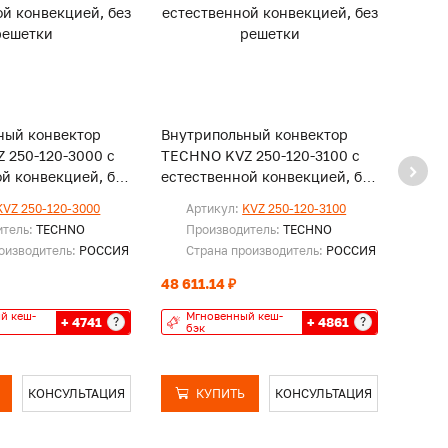
ный конвектор
Внутрипольный конвектор
Внут
 250-120-3000 с
TECHNO KVZ 250-120-3100 с
TECHN
й конвекцией, без
естественной конвекцией, без
естес
решетки
реше
KVZ 250-120-3000
Артикул:
KVZ 250-120-3100
Ар
итель:
TECHNO
Производитель:
TECHNO
Пр
оизводитель:
РОССИЯ
Страна производитель:
РОССИЯ
Ст
48 611.14 ₽
49 80
й кеш-
Мгновенный кеш-
Мг
+ 4741
+ 4861
?
?
бэк
бэ
КОНСУЛЬТАЦИЯ
КУПИТЬ
КОНСУЛЬТАЦИЯ