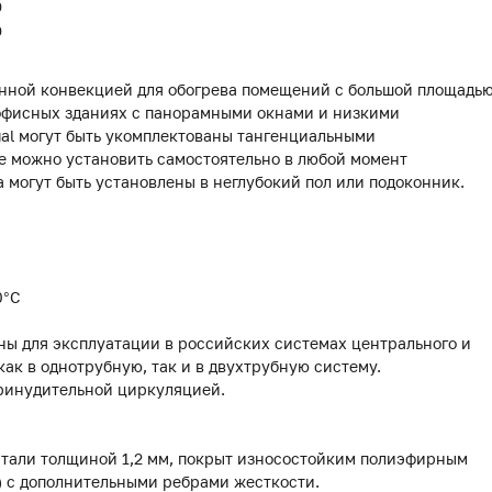
0
0
енной конвекцией для обогрева помещений с большой площадь
в офисных зданиях с панорамными окнами и низкими
al могут быть укомплектованы тангенциальными
 можно установить самостоятельно в любой момент
 могут быть установлены в неглубокий пол или подоконник.
0°С
ны для эксплуатации в российских системах центрального и
как в однотрубную, так и в двухтрубную систему.
ринудительной циркуляцией.
стали толщиной 1,2 мм, покрыт износостойким полиэфирным
) с дополнительными ребрами жесткости.