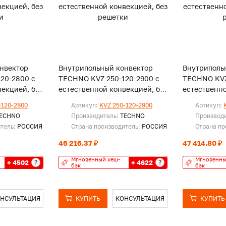
нвектор
Внутрипольный конвектор
Внутриполь
20-2800 с
TECHNO KVZ 250-120-2900 с
TECHNO KVZ
екцией, без
естественной конвекцией, без
естественно
решетки
решетки
-120-2800
Артикул:
KVZ 250-120-2900
Артикул:
ECHNO
Производитель:
TECHNO
Производ
итель:
РОССИЯ
Страна производитель:
РОССИЯ
Страна пр
46 216.37 ₽
47 414.80 ₽
Мгновенный кеш-
Мгновенны
+ 4502
+ 4622
?
?
бэк
бэк
НСУЛЬТАЦИЯ
КУПИТЬ
КОНСУЛЬТАЦИЯ
КУПИТЬ