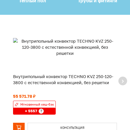
Теплый пол
Трубы и фитинги
Внутрипольный конвектор TECHNO KVZ 250-120-
В
3800 с естественной конвекцией, без решетки
2
55 571.78 ₽
45
Мгновенный кеш-бэк
+ 5557
?
КОНСУЛЬТАЦИЯ