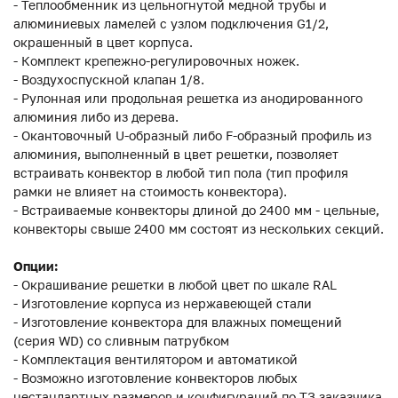
- Теплообменник из цельногнутой медной трубы и
алюминиевых ламелей с узлом подключения G1/2,
окрашенный в цвет корпуса.
- Комплект крепежно-регулировочных ножек.
- Воздухоспускной клапан 1/8.
- Рулонная или продольная решетка из анодированного
алюминия либо из дерева.
- Окантовочный U-образный либо F-образный профиль из
алюминия, выполненный в цвет решетки, позволяет
встраивать конвектор в любой тип пола (тип профиля
рамки не влияет на стоимость конвектора).
- Встраиваемые конвекторы длиной до 2400 мм - цельные,
конвекторы свыше 2400 мм состоят из нескольких секций.
Опции:
- Окрашивание решетки в любой цвет по шкале RAL
- Изготовление корпуса из нержавеющей стали
- Изготовление конвектора для влажных помещений
(серия WD) со сливным патрубком
- Комплектация вентилятором и автоматикой
- Возможно изготовление конвекторов любых
нестандартных размеров и конфигураций по ТЗ заказчика