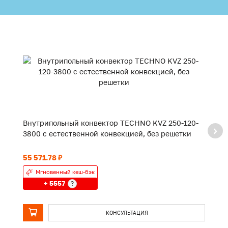
Внутрипольный конвектор TECHNO KVZ 250-120-
В
3800 с естественной конвекцией, без решетки
2
55 571.78 ₽
45
Мгновенный кеш-бэк
+ 5557
?
КОНСУЛЬТАЦИЯ