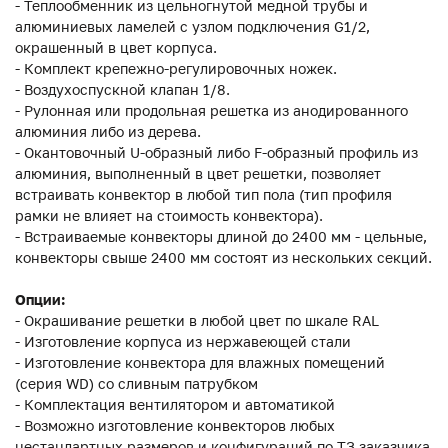
- Теплообменник из цельногнутой медной трубы и
алюминиевых ламелей с узлом подключения G1/2,
окрашенный в цвет корпуса.
- Комплект крепежно-регулировочных ножек.
- Воздухоспускной клапан 1/8.
- Рулонная или продольная решетка из анодированного
алюминия либо из дерева.
- Окантовочный U-образный либо F-образный профиль из
алюминия, выполненный в цвет решетки, позволяет
встраивать конвектор в любой тип пола (тип профиля
рамки не влияет на стоимость конвектора).
- Встраиваемые конвекторы длиной до 2400 мм - цельные,
конвекторы свыше 2400 мм состоят из нескольких секций.
Опции:
- Окрашивание решетки в любой цвет по шкале RAL
- Изготовление корпуса из нержавеющей стали
- Изготовление конвектора для влажных помещений
(серия WD) со сливным патрубком
- Комплектация вентилятором и автоматикой
- Возможно изготовление конвекторов любых
нестандартных размеров и конфигураций по ТЗ заказчика