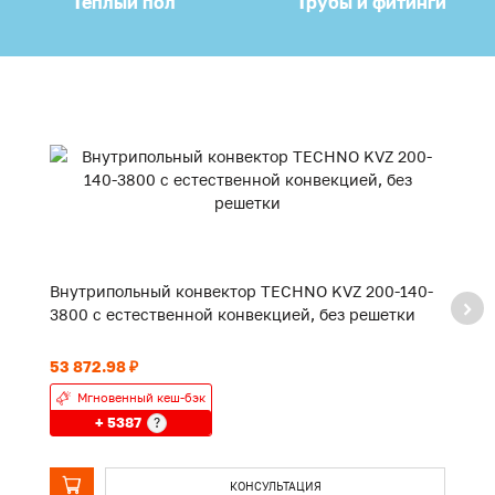
Теплый пол
Трубы и фитинги
Внутрипольный конвектор TECHNO KVZ 200-140-
В
3800 с естественной конвекцией, без решетки
2
53 872.98 ₽
43
Мгновенный кеш-бэк
+ 5387
?
КОНСУЛЬТАЦИЯ