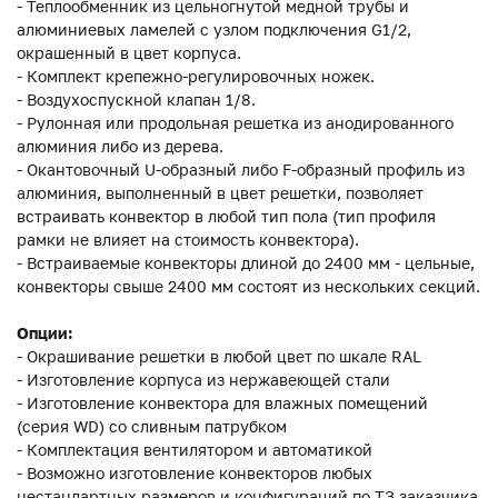
- Теплообменник из цельногнутой медной трубы и
алюминиевых ламелей с узлом подключения G1/2,
окрашенный в цвет корпуса.
- Комплект крепежно-регулировочных ножек.
- Воздухоспускной клапан 1/8.
- Рулонная или продольная решетка из анодированного
алюминия либо из дерева.
- Окантовочный U-образный либо F-образный профиль из
алюминия, выполненный в цвет решетки, позволяет
встраивать конвектор в любой тип пола (тип профиля
рамки не влияет на стоимость конвектора).
- Встраиваемые конвекторы длиной до 2400 мм - цельные,
конвекторы свыше 2400 мм состоят из нескольких секций.
Опции:
- Окрашивание решетки в любой цвет по шкале RAL
- Изготовление корпуса из нержавеющей стали
- Изготовление конвектора для влажных помещений
(серия WD) со сливным патрубком
- Комплектация вентилятором и автоматикой
- Возможно изготовление конвекторов любых
нестандартных размеров и конфигураций по ТЗ заказчика