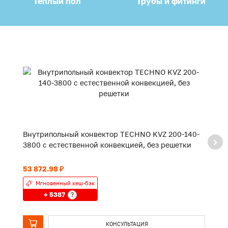
Теплый пол
Трубы и фитинги
Внутрипольный конвектор TECHNO KVZ 200-140-
В
3800 с естественной конвекцией, без решетки
2
53 872.98 ₽
43
Мгновенный кеш-бэк
+ 5387
?
КОНСУЛЬТАЦИЯ