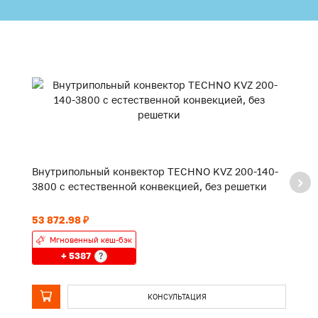
Внутрипольный конвектор TECHNO KVZ 200-140-
В
3800 с естественной конвекцией, без решетки
2
53 872.98 ₽
43
Мгновенный кеш-бэк
+ 5387
?
КОНСУЛЬТАЦИЯ