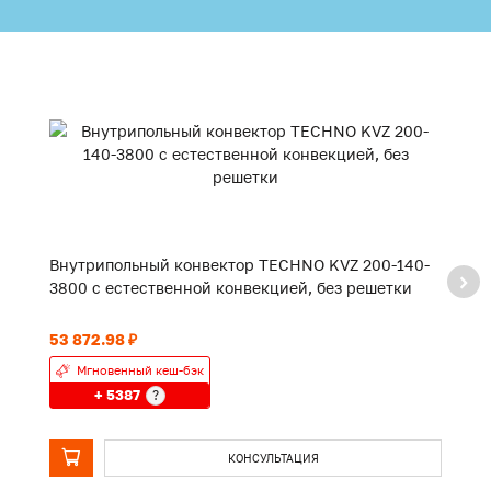
Внутрипольный конвектор TECHNO KVZ 200-140-
В
3800 с естественной конвекцией, без решетки
2
53 872.98 ₽
43
Мгновенный кеш-бэк
+ 5387
?
КОНСУЛЬТАЦИЯ