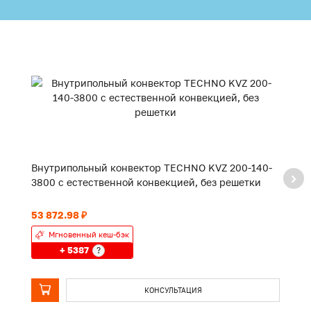
Внутрипольный конвектор TECHNO KVZ 200-140-
В
3800 с естественной конвекцией, без решетки
2
53 872.98 ₽
43
Мгновенный кеш-бэк
+ 5387
?
КОНСУЛЬТАЦИЯ