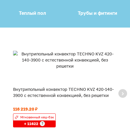
Теплый пол
Трубы и фитинги
Внутрипольный конвектор TECHNO KVZ 420-140-
В
3900 с естественной конвекцией, без решетки
2
116 219.20 ₽
90
Мгновенный кеш-бэк
+ 11622
?