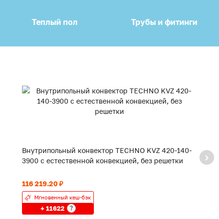
Теплый пол
Трубы и фитинги
Внутрипольный конвектор TECHNO KVZ 420-140-
В
3900 с естественной конвекцией, без решетки
2
116 219.20 ₽
90
Мгновенный кеш-бэк
+ 11622
?