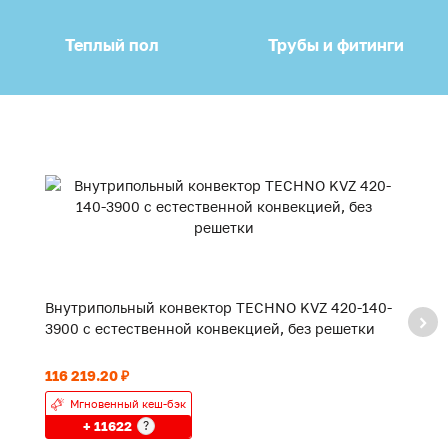
Теплый пол
Трубы и фитинги
Внутрипольный конвектор TECHNO KVZ 420-140-
В
3900 с естественной конвекцией, без решетки
2
116 219.20 ₽
90
Мгновенный кеш-бэк
+ 11622
?