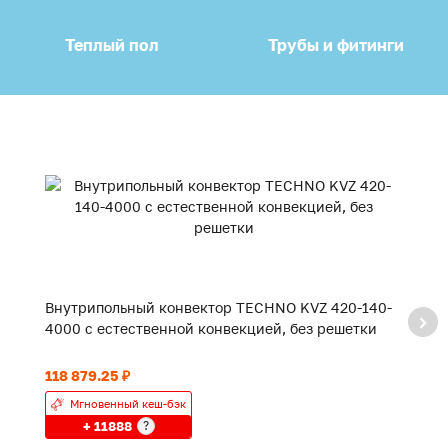
Теплый пол
Трубы и фитинги
Внутрипольный конвектор TECHNO KVZ 420-140-
В
4000 с естественной конвекцией, без решетки
3
118 879.25 ₽
93
Мгновенный кеш-бэк
+ 11888
?