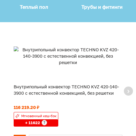
Теплый пол
Трубы и фитинги
Внутрипольный конвектор TECHNO KVZ 420-140-
В
3900 с естественной конвекцией, без решетки
2
116 219.20 ₽
90
Мгновенный кеш-бэк
+ 11622
?