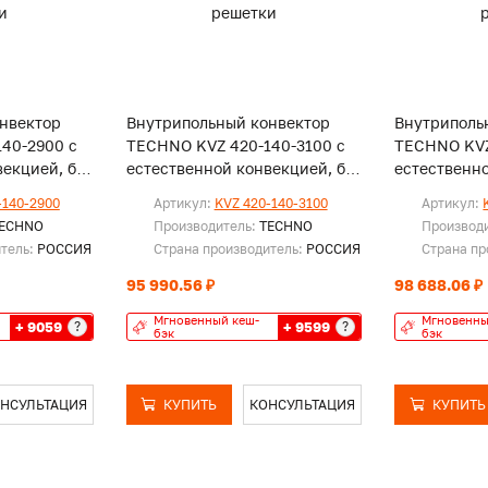
нвектор
Внутрипольный конвектор
Внутриполь
40-2900 с
TECHNO KVZ 420-140-3100 с
TECHNO KVZ
екцией, без
естественной конвекцией, без
естественно
решетки
решетки
-140-2900
Артикул:
KVZ 420-140-3100
Артикул:
ECHNO
Производитель:
TECHNO
Производ
итель:
РОССИЯ
Страна производитель:
РОССИЯ
Страна пр
95 990.56 ₽
98 688.06 ₽
Мгновенный кеш-
Мгновенны
+ 9059
+ 9599
?
?
бэк
бэк
НСУЛЬТАЦИЯ
КУПИТЬ
КОНСУЛЬТАЦИЯ
КУПИТЬ