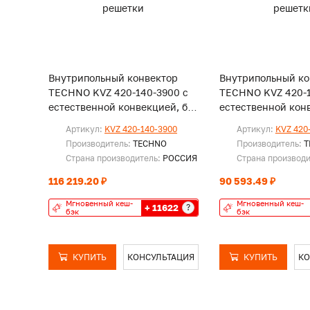
Внутрипольный конвектор
Внутрипольный ко
TECHNO KVZ 420-140-3900 с
TECHNO KVZ 420-1
естественной конвекцией, без
естественной конв
решетки
решетки
Артикул:
KVZ 420-140-3900
Артикул:
KVZ 420
Производитель:
TECHNO
Производитель:
T
Страна производитель:
РОССИЯ
Страна производ
116 219.20 ₽
90 593.49 ₽
Мгновенный кеш-
Мгновенный кеш-
+ 11622
?
бэк
бэк
КУПИТЬ
КОНСУЛЬТАЦИЯ
КУПИТЬ
КО