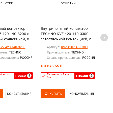
ный конвектор
Внутрипольный конвектор
Внут
 420-140-3200 с
TECHNO KVZ 420-140-3300 с
TECH
й конвекцией, без
естественной конвекцией, без
естес
решетки
реше
KVZ 420-140-3200
Артикул:
KVZ 420-140-3300
Ар
итель:
TECHNO
Производитель:
TECHNO
Пр
оизводитель:
РОССИЯ
Страна производитель:
РОССИЯ
Ст
101 075.55 ₽
103 4
й кеш-
Мгновенный кеш-
Мг
+ 9869
+ 10108
?
?
бэк
бэ
КОНСУЛЬТАЦИЯ
КУПИТЬ
КОНСУЛЬТАЦИЯ