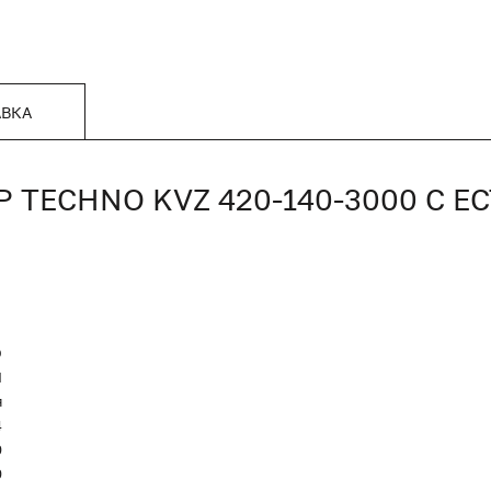
АВКА
TECHNO KVZ 420-140-3000 С Е
O
Я
я
4
0
0