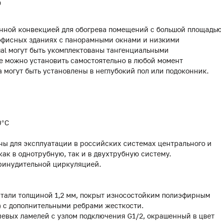
0
енной конвекцией для обогрева помещений с большой площадь
в офисных зданиях с панорамными окнами и низкими
al могут быть укомплектованы тангенциальными
 можно установить самостоятельно в любой момент
 могут быть установлены в неглубокий пол или подоконник.
0°С
ны для эксплуатации в российских системах центрального и
как в однотрубную, так и в двухтрубную систему.
ринудительной циркуляцией.
стали толщиной 1,2 мм, покрыт износостойким полиэфирным
) с дополнительными ребрами жесткости.
иевых ламелей с узлом подключения G1/2, окрашенный в цвет