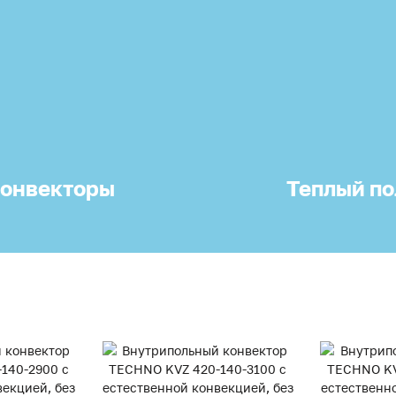
онвекторы
Теплый по