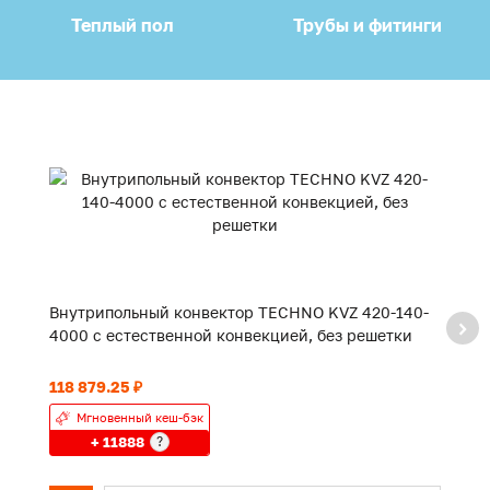
Теплый пол
Трубы и фитинги
Внутрипольный конвектор TECHNO KVZ 420-140-
В
4000 с естественной конвекцией, без решетки
3
118 879.25 ₽
93
Мгновенный кеш-бэк
+ 11888
?