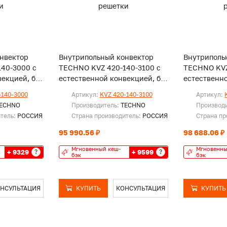
нвектор
Внутрипольный конвектор
Внутриполь
40-3000 с
TECHNO KVZ 420-140-3100 с
TECHNO KVZ
екцией, без
естественной конвекцией, без
естественно
решетки
решетки
-140-3000
Артикул:
KVZ 420-140-3100
Артикул:
ECHNO
Производитель:
TECHNO
Производ
итель:
РОССИЯ
Страна производитель:
РОССИЯ
Страна пр
95 990.56 ₽
98 688.06 ₽
Мгновенный кеш-
Мгновенны
+ 9329
+ 9599
?
?
бэк
бэк
НСУЛЬТАЦИЯ
КУПИТЬ
КОНСУЛЬТАЦИЯ
КУПИТЬ