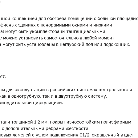
0
енной конвекцией для обогрева помещений с большой площадь
в офисных зданиях с панорамными окнами и низкими
al могут быть укомплектованы тангенциальными
 можно установить самостоятельно в любой момент
 могут быть установлены в неглубокий пол или подоконник.
0°С
ны для эксплуатации в российских системах центрального и
как в однотрубную, так и в двухтрубную систему.
ринудительной циркуляцией.
стали толщиной 1,2 мм, покрыт износостойким полиэфирным
) с дополнительными ребрами жесткости.
иевых ламелей с узлом подключения G1/2, окрашенный в цвет