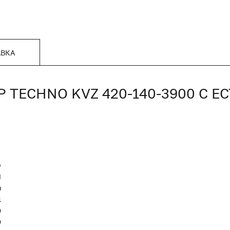
АВКА
TECHNO KVZ 420-140-3900 С Е
O
Я
я
1
0
0