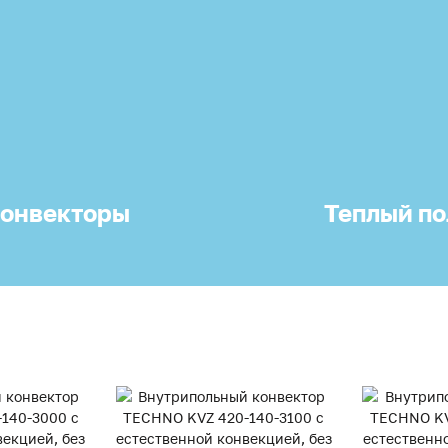
онвекторы
Теплый по