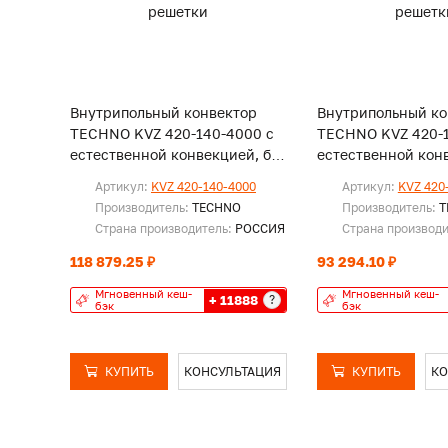
Внутрипольный конвектор
Внутрипольный ко
TECHNO KVZ 420-140-4000 с
TECHNO KVZ 420-1
естественной конвекцией, без
естественной конв
решетки
решетки
Артикул:
KVZ 420-140-4000
Артикул:
KVZ 420
Производитель:
TECHNO
Производитель:
T
Страна производитель:
РОССИЯ
Страна производ
118 879.25 ₽
93 294.10 ₽
Мгновенный кеш-
Мгновенный кеш-
+ 11888
?
бэк
бэк
КУПИТЬ
КОНСУЛЬТАЦИЯ
КУПИТЬ
КО