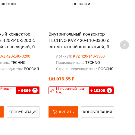
ный конвектор
Внутрипольный конвектор
Внут
 420-140-3200 с
TECHNO KVZ 420-140-3300 с
TECH
й конвекцией, без
естественной конвекцией, без
естес
решетки
реше
KVZ 420-140-3200
Артикул:
KVZ 420-140-3300
Ар
итель:
TECHNO
Производитель:
TECHNO
Пр
оизводитель:
РОССИЯ
Страна производитель:
РОССИЯ
Ст
101 075.55 ₽
103 4
й кеш-
Мгновенный кеш-
Мг
+ 9869
+ 10108
?
?
бэк
бэ
КОНСУЛЬТАЦИЯ
КУПИТЬ
КОНСУЛЬТАЦИЯ