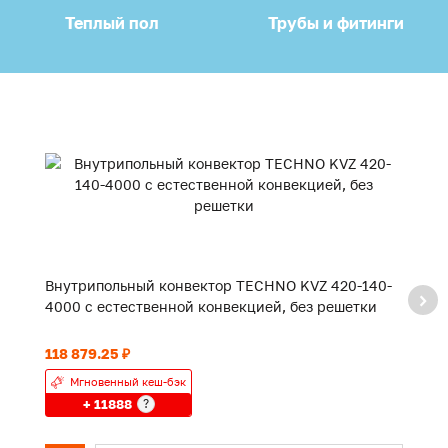
Теплый пол
Трубы и фитинги
Внутрипольный конвектор TECHNO KVZ 420-140-
В
4000 с естественной конвекцией, без решетки
3
118 879.25 ₽
93
Мгновенный кеш-бэк
+ 11888
?