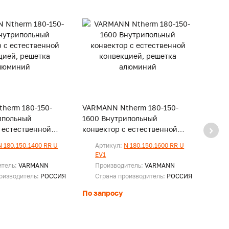
herm 180-150-
VARMANN Ntherm 180-150-
VARM
ипольный
1600 Внутрипольный
1800
 естественной
конвектор с естественной
конве
, решетка
конвекцией, решетка
конве
N 180.150.1400 RR U
Артикул:
N 180.150.1600 RR U
Ар
алюминий
алюм
EV1
EV
итель:
VARMANN
Производитель:
VARMANN
Пр
оизводитель:
РОССИЯ
Страна производитель:
РОССИЯ
Ст
По запросу
По за