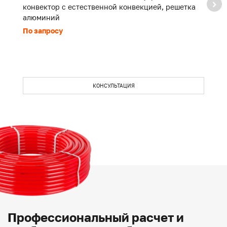
конвектор с естественной конвекцией, решетка
к
алюминий
а
По запросу
П
КОНСУЛЬТАЦИЯ
Профессиональный расчет и