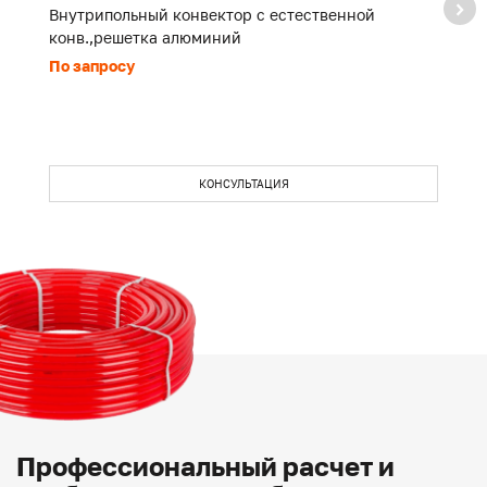
Внутрипольный конвектор с естественной
В
конв.,решетка алюминий
к
По запросу
П
КОНСУЛЬТАЦИЯ
Профессиональный расчет и