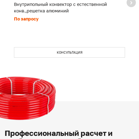
Внутрипольный конвектор с естественной
В
конв.,решетка алюминий
к
По запросу
П
КОНСУЛЬТАЦИЯ
Профессиональный расчет и