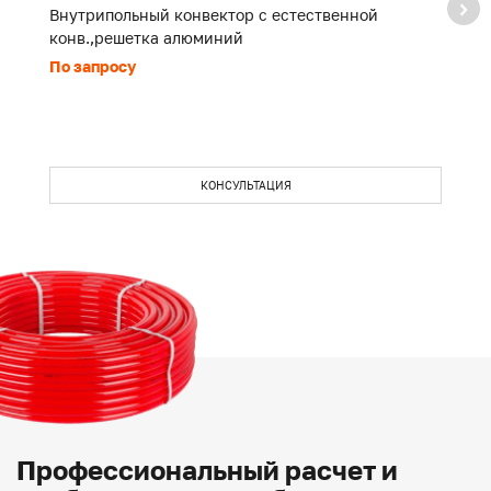
Внутрипольный конвектор с естественной
В
конв.,решетка алюминий
к
По запросу
П
КОНСУЛЬТАЦИЯ
Профессиональный расчет и