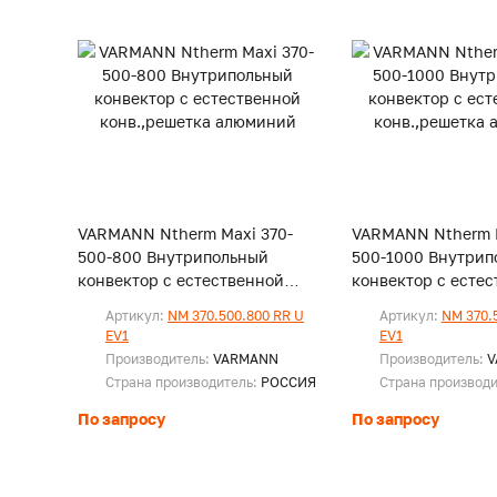
VARMANN Ntherm Maxi 370-
VARMANN Ntherm M
500-800 Внутрипольный
500-1000 Внутрип
конвектор с естественной
конвектор с есте
конв.,решетка алюминий
конв.,решетка ал
Артикул:
NM 370.500.800 RR U
Артикул:
NM 370.
EV1
EV1
Производитель:
VARMANN
Производитель:
V
Страна производитель:
РОССИЯ
Страна производ
По запросу
По запросу