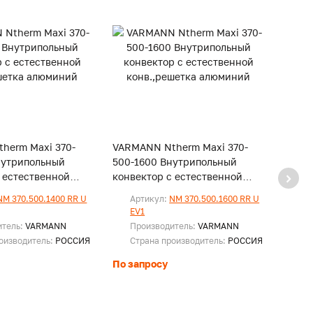
herm Maxi 370-
VARMANN Ntherm Maxi 370-
VARM
нутрипольный
500-1600 Внутрипольный
500-
 естественной
конвектор с естественной
конве
тка алюминий
конв.,решетка алюминий
конв
NM 370.500.1400 RR U
Артикул:
NM 370.500.1600 RR U
Ар
EV1
EV
итель:
VARMANN
Производитель:
VARMANN
Пр
оизводитель:
РОССИЯ
Страна производитель:
РОССИЯ
Ст
По запросу
По за