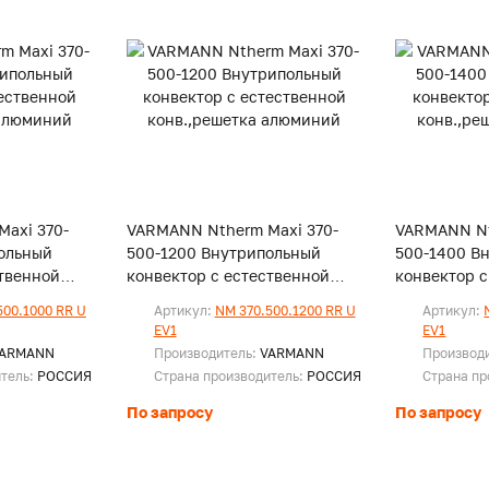
axi 370-
VARMANN Ntherm Maxi 370-
VARMANN Nt
ольный
500-1200 Внутрипольный
500-1400 В
ственной
конвектор с естественной
конвектор с
юминий
конв.,решетка алюминий
конв.,реше
500.1000 RR U
Артикул:
NM 370.500.1200 RR U
Артикул:
EV1
EV1
ARMANN
Производитель:
VARMANN
Производ
итель:
РОССИЯ
Страна производитель:
РОССИЯ
Страна пр
По запросу
По запросу