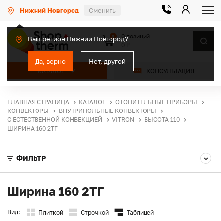
Нижний Новгород
Сменить
0 позиций
0
Ваш регион Нижний Новгород?
0 ₽
Да, верно
Нет, другой
КАТАЛОГ
КОНСУЛЬТАЦИЯ
ГЛАВНАЯ СТРАНИЦА
КАТАЛОГ
ОТОПИТЕЛЬНЫЕ ПРИБОРЫ
КОНВЕКТОРЫ
ВНУТРИПОЛЬНЫЕ КОНВЕКТОРЫ
С ЕСТЕСТВЕННОЙ КОНВЕКЦИЕЙ
VITRON
ВЫСОТА 110
ШИРИНА 160 2ТГ
ФИЛЬТР
Ширина 160 2ТГ
Вид:
Плиткой
Строчкой
Таблицей