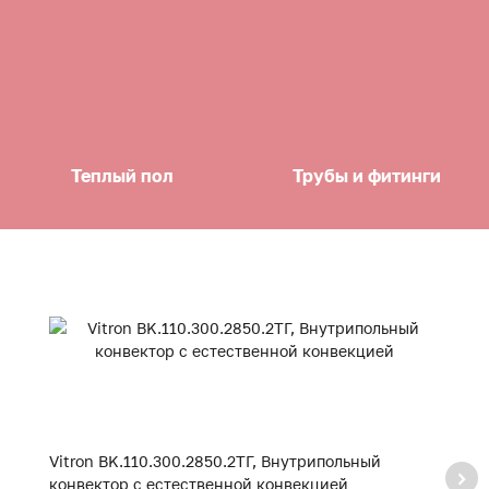
Теплый пол
Трубы и фитинги
Vitron BK.110.300.2850.2ТГ, Внутрипольный
Vi
конвектор с естественной конвекцией
к