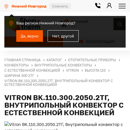
Нижний Новгород
Сменить
0 позиций
0
Ваш регион Нижний Новгород?
0 ₽
Да, верно
Нет, другой
КАТАЛОГ
КОНСУЛЬТАЦИЯ
ГЛАВНАЯ СТРАНИЦА
КАТАЛОГ
ОТОПИТЕЛЬНЫЕ ПРИБОРЫ
КОНВЕКТОРЫ
ВНУТРИПОЛЬНЫЕ КОНВЕКТОРЫ
С ЕСТЕСТВЕННОЙ КОНВЕКЦИЕЙ
VITRON
ВЫСОТА 110
ШИРИНА 300 2ТГ
VITRON BK.110.300.2050.2ТГ, ВНУТРИПОЛЬНЫЙ КОНВЕКТОР С
ЕСТЕСТВЕННОЙ КОНВЕКЦИЕЙ
VITRON BK.110.300.2050.2ТГ,
ВНУТРИПОЛЬНЫЙ КОНВЕКТОР С
ЕСТЕСТВЕННОЙ КОНВЕКЦИЕЙ